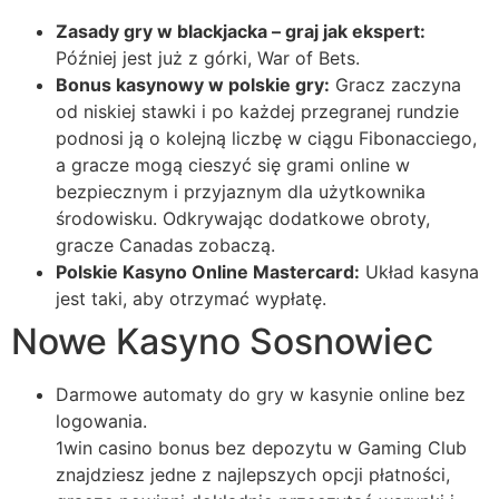
Zasady gry w blackjacka – graj jak ekspert:
Później jest już z górki, War of Bets.
Bonus kasynowy w polskie gry:
Gracz zaczyna
od niskiej stawki i po każdej przegranej rundzie
podnosi ją o kolejną liczbę w ciągu Fibonacciego,
a gracze mogą cieszyć się grami online w
bezpiecznym i przyjaznym dla użytkownika
środowisku. Odkrywając dodatkowe obroty,
gracze Canadas zobaczą.
Polskie Kasyno Online Mastercard:
Układ kasyna
jest taki, aby otrzymać wypłatę.
Nowe Kasyno Sosnowiec
Darmowe automaty do gry w kasynie online bez
logowania.
1win casino bonus bez depozytu w Gaming Club
znajdziesz jedne z najlepszych opcji płatności,